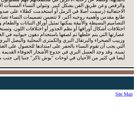
والرقص وعن طريق الفن بشكل كبير. وتتولي النساء المسنات الاح
الاحتفالية (رسمت أصلا في الرمل أو استخدمت كطلاء على صدور 
طابع مقدس وأهميه روحيه أكبر، لا تتضمن تصميمات النساء تصاميم 
التصاميم البسيطة والأنيقة يمكنها تمثيل أوراق النباتات والطعام و
اختلافات أشكال أوراقها أو نظم الجذور أو اختلافات اللون. وتست
عصارتها التي يتم خلطها ثم لصقها باستخدام دهون حيوانيه في الغ
وزبيب الصحراء والبرتقال البري والكمثرى المحلية والبصل الب
التي يجب أن تقوم النساء بالحفر على امتدادها للحصول على الغ
ثمينة. وقد وجد العسل البري في جذوع الأشجار الجوفاء القديمة و
أيضا في كثير من الأحيان في لوحات "بوش تاكر" جنبا إلى جنب مع
Site Map