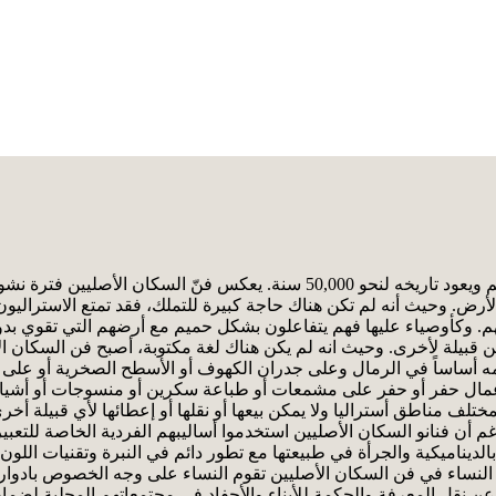
فن سكان أستراليا الأصليين هو أعرق أشكال الفن الحي في العالم ويعود تاريخه لن
أرض. وحيث أنه لم تكن هناك حاجة كبيرة للتملك، فقد تمتع الاستراليون ا
 وكأوصياء عليها فهم يتفاعلون بشكل حميم مع أرضهم التي تقوي بدورها
يلة لأخرى. وحيث انه لم يكن هناك لغة مكتوبة، أصبح فن السكان الأصليي
رسمه أساساً في الرمال وعلى جدران الكهوف أو الأسطح الصخرية أو على 
مال حفر أو حفر على مشمعات أو طباعة سكرين أو منسوجات أو أشياء 
تلف مناطق أستراليا ولا يمكن بيعها أو نقلها أو إعطائها لأي قبيلة أخ
غم أن فنانو السكان الأصليين استخدموا أساليبهم الفردية الخاصة للتع
دة بالديناميكية والجرأة في طبيعتها مع تطور دائم في النبرة وتقنيات ا
اة. النساء في فن السكان الأصليين تقوم النساء على وجه الخصوص بادوا
 نقل المعرفة والحكمة للأبناء والأحفاد في مجتمعاتهم المحلية لضمان 