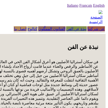
Italiano
Français
English
الصفحة
الرئيسية
عن شركتنا
نبذة عن الفن
الفنانون الممثَّلون
كتالوج
اتصل بنا
نبذة عن الفن
عن الأساطير والرقص والغناء عندما قامت أرواح الأجداد بإنشاء ال
الأصليون بالعمق الروحي وتشكل أرضهم أهميه قصوى بالنسبة لهم.
أساطير سكان أستراليا الأصليين من جيل إلى جيل وهي تختلف من قب
الأهمية الثقافية انتقلت للمعرفة والتقاليد. وحيث أنه كان يتم 
عصور حديثة إلى وسائط جديدة مثل لوحات قماشية أو كتان أو أع
لأسلافهم. وهذه التصميمات والأساليب فريدة من نوعها بالنسبة لمخ
لسكان أستراليا الأصليين أثر عميق على هوية الفن الأسترالي. ور
ويقوم دائما على العناصر التقليدية. وتتميز هذه التعبيرات الفري
ببلدهم وتاريخهم، يكون التأثير متعة مرئية معاصرة نابضة بالحي
بالبديهة. وفضلا عن رعاية الآخرين في مجتمعاتهم فهم مسئولون عن