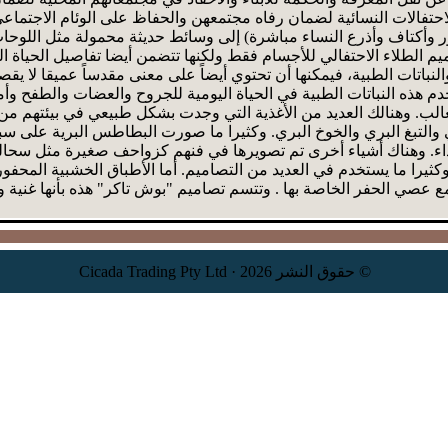
تفالات النسائية لضمان رفاه مجتمعهن والحفاظ على الوئام الاجتماعي 
وأكتاف وأذرع النساء مباشرة) إلى وسائط حديثة محمولة مثل اللوحات 
الطلاء الاحتفالي للأجسام فقط ولكنها تتضمن أيضا تفاصيل الحياة اليو
النباتات الطبية، فيمكنها أن تحتوي أيضاً على معنى مقدساً عميقا لا يقص
خدم هذه النباتات الطبية في الحياة اليومية للجروح والعضات والطفح وأ
الب. وهنالك العديد من الأغذية التي وجدت بشكل طبيعي في بيئتهم من ب
ري والتبغ البري والخوخ البري. وكثيرا ما صورت البطاطس البرية على
ذاء. وهناك أشياء أخرى تم تصويرها في فنهم كزواحف صغيرة مثل سحالي 
كثيرا ما يستخدم في العديد من التصاميم. أما الأطباق الخشبية المحف
 عصي الحفر الخاصة بها . وتتسم تصاميم "بوش تاكر" هذه بأنها غنية و
© حقوق النشر 2026 · Cicada Trading Pty Ltd