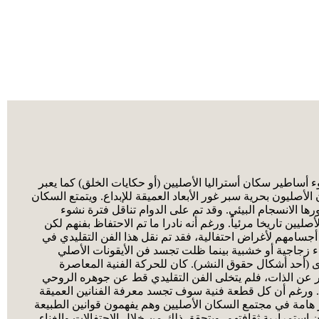
حو 50,000 سنة. يعكس فنّ السكان الأصليين فترة نشوء أساطير سكان أستراليا الأصليين (أو حكايات الخلق) كما يعبر
لأصليون بحرية سبر غور الأبعاد العميقة للإبداع. ويتمتع السكان
 الانسجام البيئي. وقد تم على الدوام تناقل فترة نشوء
ن تاريخا مرئياً. ورغم أنه نادرا ما تم الاحتفاظ بفنهم لكن
أجسامهم لأغراض احتفالية، فقد تم نقل هذا الفن التقليدي في
زجاجية أو خشبية بينما ظلت تجسد فن الأيقونات الأصلي
رى (أحد أشكال حقوق النشر). كان للحركة الفنية المعاصرة
بير عن الذات، فلم يتخلى الفن التقليدي قط عن جوهره الروحي
للون. ورغم أن كل قطعة فنية سوف تجسد معرفة الفنانين العميقة
ر هامة في مجتمع السكان الأصليين وهم يفهمون قوانين الطبيعة
استمرارية ثقافتهم. ويتحقق ذلك من خلال الاحتفالات والغناء