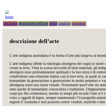
home
chi siamo
descrizione dell’arte
artisti
catalogo
contattaci
descrizione dell’arte
L’arte indigena australiana è la forma d’arte più longeva al mondo
L’arte indigena riflette la mitologia aborigena dei sogni (o storie de
creato la terra. Vista la scarsa necessità di beni materiali, gli ind
aborigeni sono profondamente spirituali e la loro terra è di estrem
condividono una relazione intima con la loro terra, la quale in c
tramandate da generazione a generazione in modo perpetuo e varia
aborigena narra una storia visuale. Nonostante quest’arte sia stata
stato quello di tramandare conoscenza e tradizione. Originariament
corpi per fini cerimoniosi, mentre in tempi più recenti l’arte si è e
vetro o oggetti di legno, sempre mantenendo l’iconografia autentica
regioni d’Australia e non possono essere venduti, trasferiti o dat