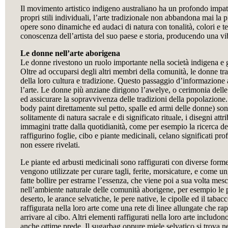
Il movimento artistico indigeno australiano ha un profondo impatto 
propri stili individuali, l’arte tradizionale non abbandona mai la 
opere sono dinamiche ed audaci di natura con tonalità, colori e 
conoscenza dell’artista del suo paese e storia, producendo una vi
Le donne nell’arte aborigena
Le donne rivestono un ruolo importante nella società indigena e 
Oltre ad occuparsi degli altri membri della comunità, le donne tr
della loro cultura e tradizione. Questo passaggio d’informazione 
l’arte. Le donne più anziane dirigono l’awelye, o cerimonia dell
ed assicurare la sopravvivenza delle tradizioni della popolazione.
body paint direttamente sul petto, spalle ed armi delle donne) sono 
solitamente di natura sacrale e di significato rituale, i disegni att
immagini tratte dalla quotidianità, come per esempio la ricerca de
raffigurino foglie, cibo e piante medicinali, celano significati p
non essere rivelati.
Le piante ed arbusti medicinali sono raffigurati con diverse forme 
vengono utilizzate per curare tagli, ferite, morsicature, e come ung
fatte bollire per estrarne l’essenza, che viene poi a sua volta mes
nell’ambiente naturale delle comunità aborigene, per esempio le p
deserto, le arance selvatiche, le pere native, le cipolle ed il tab
raffigurata nella loro arte come una rete di linee allungate che r
arrivare al cibo. Altri elementi raffigurati nella loro arte includo
anche ottime prede. Il sugarbag oppure miele selvatico si trova nei