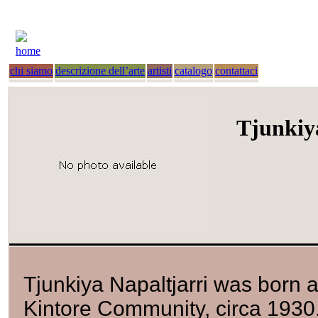
home
chi siamo
descrizione dell’arte
artisti
catalogo
contattaci
Tjunkiy
Tjunkiya Napaltjarri was born 
Kintore Community, circa 1930.