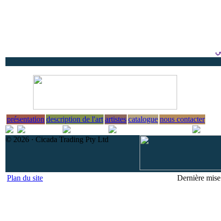
ي
présentation
description de l'art
artistes
catalogue
nous contacter
© 2026 · Cicada Trading Pty Ltd
Plan du site
Dernière mise 