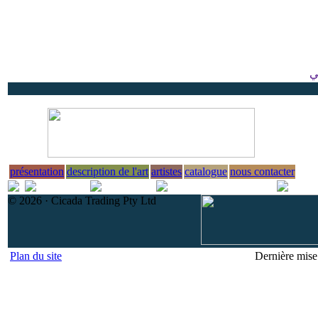
ي
présentation
description de l'art
artistes
catalogue
nous contacter
© 2026 · Cicada Trading Pty Ltd
Plan du site
Dernière mise 