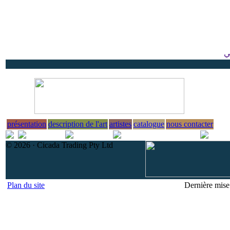
ي
présentation
description de l'art
artistes
catalogue
nous contacter
© 2026 · Cicada Trading Pty Ltd
Plan du site
Dernière mise 