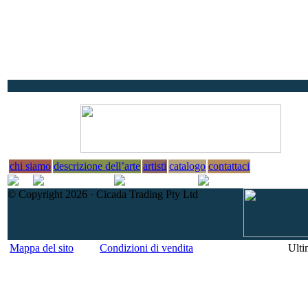
chi siamo
descrizione dell’arte
artisti
catalogo
contattaci
© Copyright 2026 · Cicada Trading Pty Ltd
Mappa del sito
Condizioni di vendita
Ulti